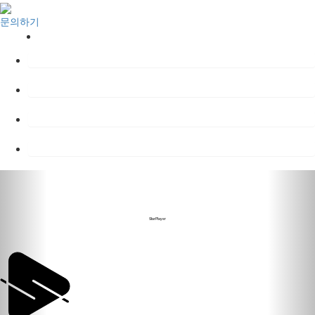
문의하기
COMPANY
SOLUTIONS
CS CENTER
LOGIN
StarPlayer