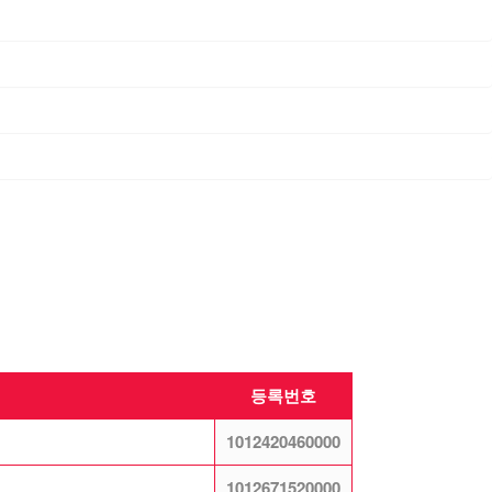
등록번호
1012420460000
1012671520000