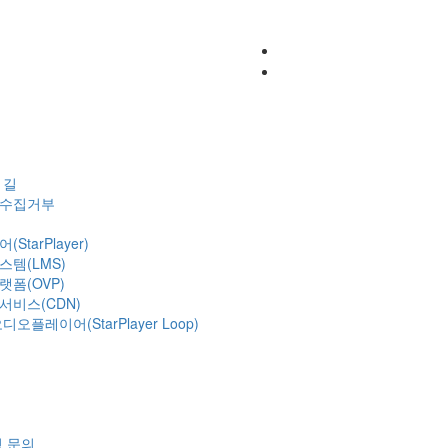
혁
 길
수집거부
StarPlayer)
템(LMS)
폼(OVP)
비스(CDN)
오플레이어(StarPlayer Loop)
 문의