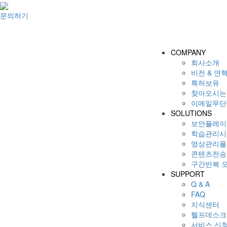
문의하기
COMPANY
회사소개
비전 & 연
특허보유
찾아오시는
이메일무단
SOLUTIONS
보안플레이어(
학습관리시스
영상관리플랫
콘텐츠전송서
구간반복 오디
SUPPORT
Q & A
FAQ
지식센터
헬프데스크
서비스 신청