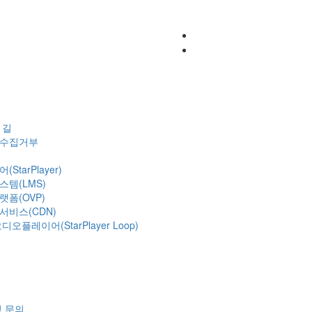
혁
 길
수집거부
StarPlayer)
템(LMS)
폼(OVP)
비스(CDN)
오플레이어(StarPlayer Loop)
 문의