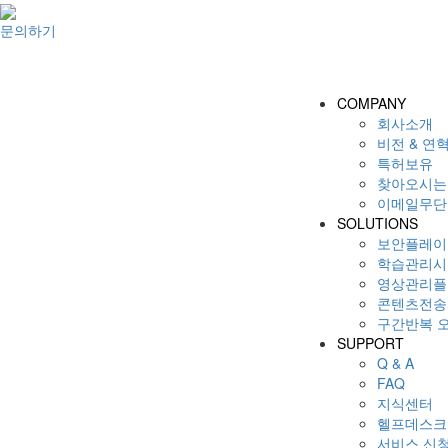
문의하기
COMPANY
회사소개
비전 & 연
특허보유
찾아오시는
이메일무단
SOLUTIONS
보안플레이어(
학습관리시스
영상관리플랫
콘텐츠전송서
구간반복 오디
SUPPORT
Q & A
FAQ
지식센터
헬프데스크
서비스 신청